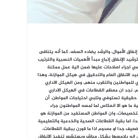
فاق الأموال، والرشد يضاده السفه، كما أنه يتنافى
يد الإنفاق إتباع مبدأ الأهميات النسبية والترتيب
تضي اجراء اصلاحات عليها ضمن الية عمل ممكنة
د الانفاق العام والتدقيق في هيكل الموازنة، وهذا
 للمواطنين والتقرب منهم، ومن الهيكل الاداري
ام، نجد ان معظم القطاعات في الهيكل الاداري
 حقيقية تستوفي وتلبي احتياجات المواطن. أن
ة ما هو الا انعكاس لما لمسه المواطنون جراء
التخصيصات، وان المواطن المستفيد من الموازنة هو
 اما بقية القطاعات الصحية والخدمية والتعليمية
ضعيف جدا او معدوم اذا ما قورن ببقية القطاعات،
أي انه يلامسها بشكل مباشر ويستشعر تنفيذ الانفاق