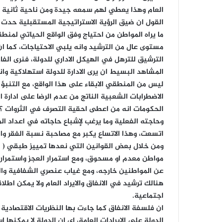
العام وهذا يعطي لهم سمعه جيدة ومن ناحية ثانية ان
القول ان ضيق الرؤية الاستراتيجية المستقبلية حدت 
ما يراه المواطن من احتياج وفق الواقع الحياتي لمن
مستوى عال من الترشيد وانه يلبي الاحتياجات، كما ان
المشاهد البسيط ان يرى الادارة للدولة استهلاكية وان
ليس من المنطقي الابقاء على هذا الواقع، مع التنبؤ
الاضطرابات الشعبية الناتج من عدم الرضا على ادارة 
الحكومات انه من اعطى احقية التصرف في الثروات ؟ 
وحاجته الفعلية وما يرغب لإشباع حاجاته في اعداد الم
اتسعت، وهذا الاتساع يكبر مع مصاحبة نسبة الفقر و
ومن خلال بعض القوانين التي نعدها تمييز طبقي ( ام
مواطن معدم او مسحوق، ومع استمرار العجز واستمرار
عن المواطنين خارجه، ومع غياب عنصري الشفافية وال
هنالك ترشيد في الانفاق والايراد العام ولا يمكن اطلا
اجتماعية.
ان فلسفة الانفاق كما جاءت بها النظريات الاقتصادية 
الدولة على الايرادات العامة، اي ان الدولة لا يمكنها ا