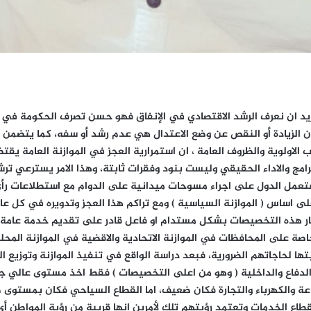
 نريد ان نعرف الرشد الاقتصادي في الإنفاق فهو حسن تصرف الحكومة في إن
 الزيادة أو النقص عن وضع الاعتدال هي عدم رشد أو سفه، كما يتضمن ترش
لاولوية والظروف العامة ، ان استمرارية العجز في الموازنة العامة يق
ج والاداء الحقيقي وليست بنود وفقرات ثابتة، وهذا الامر يسترعي ترشي
 فتعمل الدول على اجراء مسوحات ميدانية على الدوام مع استطلاعات رأي
لى اساس ( الموازنة السياسية ) ومع تراكم هذا العجز وتدويره في كل ع
ثمار هذه التخصيصات بشكل مستدام او فاعل قادر على تقديم خدمة عامة
اصة على المحافظات في الموازنة الاتحادية والاقضية في الموازنة المحلي
تها لحاجاتهم الضرورية، فبعد دراسة الواقع في تنفيذ الموازنة وتوزيع 
دفاع والداخلية ( وهو من اعلى التخصيصات ) فقط اخذ مستوى عالي جدا،
ناعة والكهرباء والتجارة فكان ضعيف، اما القطاع السياحي فكان بمستوى 
 لقطاع الخدمات وتعتمد رؤيتهم تلك لأمرين انها قريبة من رؤية المواطن 