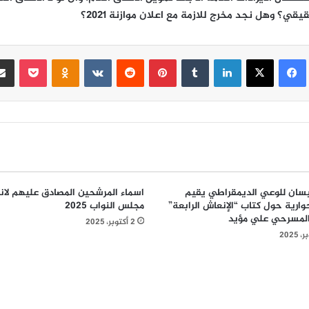
قي؟ وهل نجد مخرج للازمة مع اعلان موازنة 2021؟
فيسبوك
‫X
لينكدإن
‏Tumblr
بينتيريست
‏Reddit
‏VKontakte
Odnoklassniki
‫Pocket
سان للوعي الديمقراطي يقيم
اسماء المرشحين المصادق عليهم لان
ارية حول كتاب “الإنعاش الرابعة”
مجلس النواب 2025
المسرحي علي مؤيد
2 أكتوبر، 2025