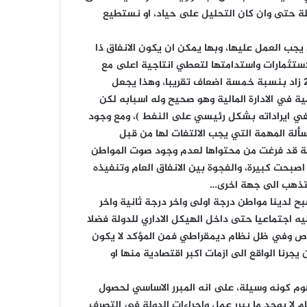
لة حتى وان كان التحليل على حياد، او نستطيع
جب العمل عليها، وبها يمكن ان يكون الانفاق ذا
لاستثمارات واستدامتها لتعطي انتاجية اعلى مع
الترشيق للترهل في الهيكل الاداري للدولة، فنرى الفارق بين الانفاق الجاري عن الانفاق الاستثماري في مشروع موازنة عام 2021 زاد بنسبة خمسة اضعاف تقريبا، وهذا يجعل
ية في الادارة المالية وهو صحيح وله اسبابه لكن
 في ايراداته بشكل رئيسي على النفط )، ومع وجود
سألة المهمة التي يجب الالتفات لها من قبل
ابة قد فرغت من محتواها لعدم وجود صوت المواطن
اصبحت كبيرة، والفجوة بين الانفاق العام وتنفيذه
لتذهب الى جهة اخرى…
 لدينا مواطن درجة اولى واخر درجة ثانية واخر
اجتماعيا حتى داخل الهيكل الاداري للدولة فضلا
خاص وفي ظل نظام ديمقراطي فمن المؤكد لا يكون
جرنا الواقع الى ازمات اكبر اقتصادية منها او
فهوم كونه وسيلة، على انه المبرر الاساسي لحصول
لعام لا يوجد ما يبرر عمل واجراءات الدولة في التصرف