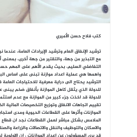
كتب فلاح حسن الأميري
ترشيد الإنفاق العام وترشيد الإيرادات العامة، عندما
مع التبذير من جهة، والتقتير من جهة أخرى، بمعنى أن
التفاضلي السليم، بحيث يقدم الأهم على المهم حسب ا
واهمها هي عملية اعداد موازنة تبنى على اساس البرام
الترشيد يحتاج الى دراية معرفية للاحتياجات العامة
للدولة الذي يثقل كاهل الموازنة بأنفاق ضخم يبنى ع
للدولة قد اخذت جزء كبير من الموازنة مع عدم است
تقييم اتجاهات الانفاق وتوزيع التخصيصات المالية الخ
الموازنات وأثرها على القطاعات الحيوية ومدى استجاب
الملامس بشكل مباشر لعمل القطاعات نجد ان قطاع ال
والاسكان والتوظيف والنقل والاتصالات والزراعة والص
قد يرى المسؤولون عن اعداد الموازنات ، ان الاولوية