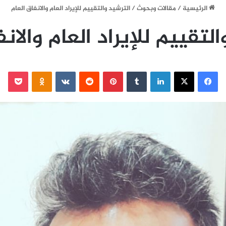
الرئيسية
/
مقالات وبحوث
/
الترشيد والتقييم للإيراد العام والانفاق العام
لتقييم للإيراد العام والان
فيسبوك
‫X
لينكدإن
‏Tumblr
بينتيريست
‏Reddit
‏VKontakte
Odnoklassniki
‫Pocket