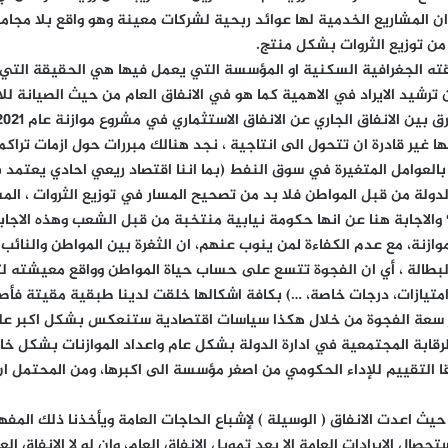
 المشاريع الخدمية لها عوائد ربحية لشركات معينة وهو واقع بلا مجام
من توزيع الثروات بشكل منتج.
طقته الجغرافية السكنية او المؤسسة التي يعمل فيها هي الحقيقة التي ي
 ترشيد الايراد في الاهمية كما هو في الانفاق العام من حيث الصيانة ل
ها غير قادرة ان تتحول الى انتاجية ، نجد هنالك مبررات حول ازمات تراكم
 بالعوامل المتغيرة في سوق النفط (بما اننا اقتصاد ريعي احادي يعتمد
الدولة من قبل المواطن فلا بد من تصحيح المسار في توزيع الثروات ، الم
والاجابة هنا عن انها حكومة نيابية منتخبة من قبل الشعب وهذه الاج
وازنة، مع عدم الكفاءة لمن ينوب عنهم، ان الثغرة بين المواطن والنائب 
البطالة ، أي ان الفجوة تتسع على حساب حياة المواطن وواقع معيشته 
تيازات، درجات خاصة، …) بكافة اشكالها خلقت لدينا طبقية مقيتة فأصبح
 سعة الفجوة من خلال هكذا سياسات اقتصادية ستنعكس بشكل اكبر عليه 
رقابة المجتمعية في ادارة الدولة بشكل عام واعداد الموازنات بشكل 
قا التقييم للإداء الحكومي من اصغر مؤسسة الى اكبرها، ومن المحتمل ان ي
حيث اعدت الانفاق ( الوسيلة ) لإشباع الحاجات العامة ويأخذنا ذلك الم
ستحصال الايرادات العامة الا بعد تمويل الانفاق العام، وان لو لا الانفاق ا