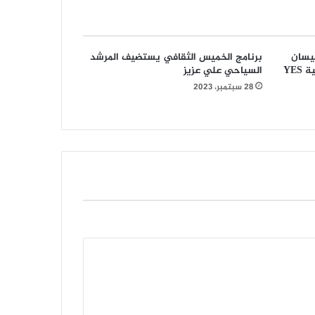
يسان
برنامج الخميس الثقافي يستضيف المرشد
يقدم عملاً أوركسترالياً في السليمانية YES
السياحي علي عزيز
28 سبتمبر، 2023