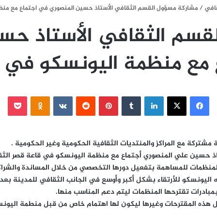
قافي
/
مشاركة مسؤول القسم الثقافي الأستاذ حسين المنصوري في اجتماع مع منظ
قسم الثقافي الأستاذ حس
 مع منظمة اليونسكو في ا
فيسبوك
‫X
لينكدإن
‏Tumblr
بينتيريست
‏Reddit
‏VKontakte
Odnoklassniki
‫Pocket
شتركة مع المراكز والمنتديات الثقافية الحكومية وغير الحكومية .
 حسين علي المنصوري أجتماع مع منظمة اليونسكو في قاعة قصر الثقا
 المنظمات للمساهمة بتفعيل دورها التخصصي من خلال المساندة والشراك
ه اليونسكو للأرتقاء بشكل أكبر وأوسع في الجانب الثقافي للمدينة بعد
بمبادرات تقترحها المنظمات ليتم دعم المناسب منها.
ل هذه المقترحات وغيرها ليكون لها اهتمام خاص من قبل منطمة اليونس