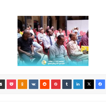
فيسبوك
‫X
لينكدإن
‏Tumblr
بينتيريست
‏Reddit
‏VKontakte
Odnoklassniki
‫Pocket