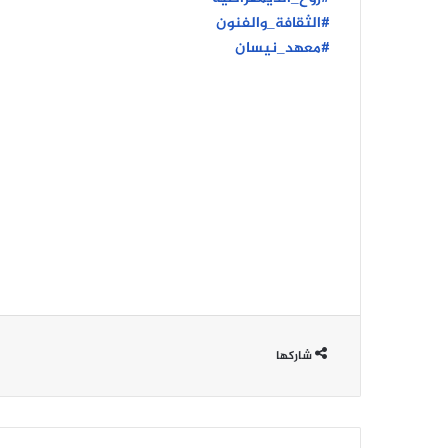
#الثقافة_والفنون
#معهد_نيسان
شاركها