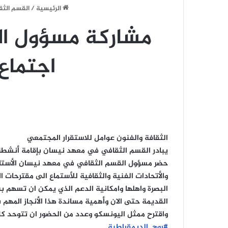
الرئيسية
/
القسم الث
مشاركة مسؤول ال
اجتماع
الثقافة والفنون عوامل للاستقرار المجتمعي
يبادر القسم الثقافي في معهد نيسان بإقامة أنشطة م
حضر مسؤول القسم الثقافي في معهد نيسان الأستاذ
والأتحادات الفنية والثقافية للأستماع الى مقترحات
البصرة واهلها وامكانية الدعم الذي يمكن ان تسهم ب
القديمة حتى الان وأهمية مساندة هذا الأنجاز المهم 
واقترح ممثل اليونسكو وعدد من الحضور ان تتوحد ك
#روح_الديمقراطية